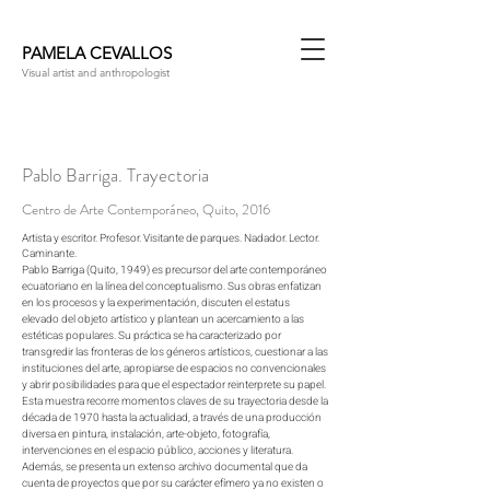
PAMELA CEVALLOS
Visual artist and anthropologist
Pablo Barriga. Trayectoria
Centro de Arte Contemporáneo, Quito, 2016
Artista y escritor. Profesor. Visitante de parques. Nadador. Lector.
Caminante.
Pablo Barriga (Quito, 1949) es precursor del arte contemporáneo
ecuatoriano en la línea del conceptualismo. Sus obras enfatizan
en los procesos y la experimentación, discuten el estatus
elevado del objeto artístico y plantean un acercamiento a las
estéticas populares. Su práctica se ha caracterizado por
transgredir las fronteras de los géneros artísticos, cuestionar a las
instituciones del arte, apropiarse de espacios no convencionales
y abrir posibilidades para que el espectador reinterprete su papel.
Esta muestra recorre momentos claves de su trayectoria desde la
década de 1970 hasta la actualidad, a través de una producción
diversa en pintura, instalación, arte-objeto, fotografía,
intervenciones en el espacio público, acciones y literatura.
Además, se presenta un extenso archivo documental que da
cuenta de proyectos que por su carácter efímero ya no existen o