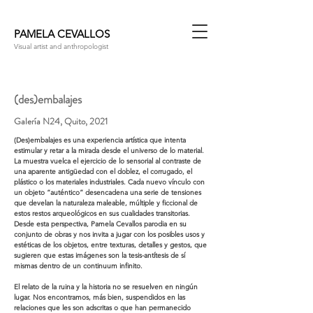
PAMELA CEVALLOS
Visual artist and anthropologist
(des)embalajes
Galería N24, Quito, 2021
(Des)embalajes es una experiencia artística que intenta
estimular y retar a la mirada desde el universo de lo material.
La muestra vuelca el ejercicio de lo sensorial al contraste de
una aparente antigüedad con el doblez, el corrugado, el
plástico o los materiales industriales. Cada nuevo vínculo con
un objeto “auténtico” desencadena una serie de tensiones
que develan la naturaleza maleable, múltiple y ficcional de
estos restos arqueológicos en sus cualidades transitorias.
Desde esta perspectiva, Pamela Cevallos parodia en su
conjunto de obras y nos invita a jugar con los posibles usos y
estéticas de los objetos, entre texturas, detalles y gestos, que
sugieren que estas imágenes son la tesis-antítesis de sí
mismas dentro de un continuum infinito.
El relato de la ruina y la historia no se resuelven en ningún
lugar. Nos encontramos, más bien, suspendidos en las
relaciones que les son adscritas o que han permanecido